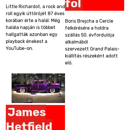
föl
Little Richardot, a rock and
roll egyik úttőrőjét 87 éves
korában érte a halál. Még
Boris Brejcha a Cercle
halála napján is többet
felkérésére a holdra
hallgatták azonban egy
szállás 50. évfordulója
playback énekest a
alkalmából
YouTube-on.
szervezett Grand Palais-
kiállítás részeként adott
elő.
James
Hetfield