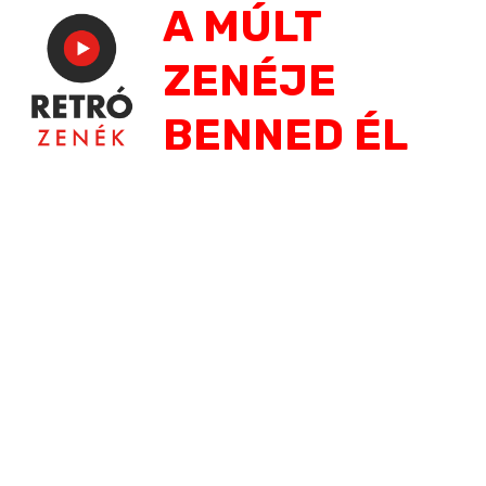
A MÚLT
Jump
to
ZENÉJE
navigation
BENNED ÉL