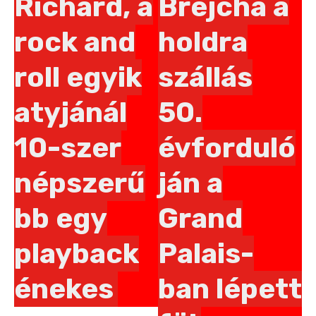
Richard, a
Brejcha a
rock and
holdra
roll egyik
szállás
atyjánál
50.
10-szer
évforduló
népszerű
ján a
bb egy
Grand
playback
Palais-
énekes
ban lépett