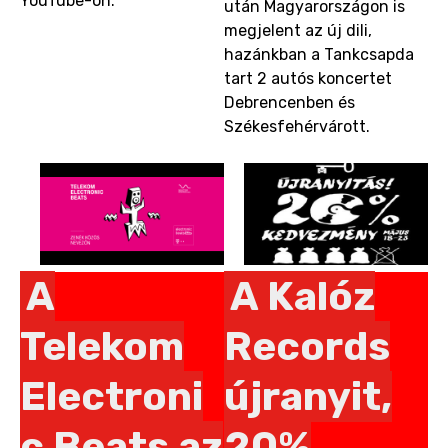
YouTube-on.
után Magyarországon is
megjelent az új dili,
hazánkban a Tankcsapda
tart 2 autós koncertet
Debrencenben és
Székesfehérvárott.
A
A Kalóz
Telekom
Records
Electroni
újranyit,
c Beats az
20%