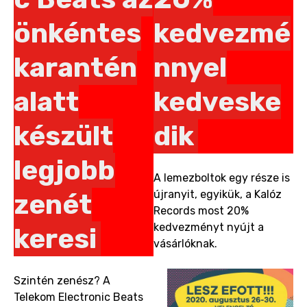
önkéntes
kedvezmé
karantén
nnyel
alatt
kedveske
készült
dik
legjobb
A lemezboltok egy része is
újranyit, egyikük, a Kalóz
zenét
Records most 20%
kedvezményt nyújt a
keresi
vásárlóknak.
Szintén zenész? A
Telekom Electronic Beats