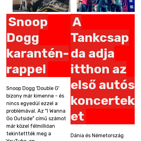
Snoop
A
Dogg
Tankcsap
karantén-
da adja
rappel
itthon az
első autós
Snoop Dogg 'Double G'
bizony már kimenne - és
koncertek
nincs egyedül ezzel a
problémával. Az "I Wanna
et
Go Outside" című számot
már közel félmillióan
tekintettték meg a
Dánia és Németország