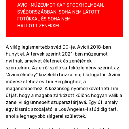
AVICII MÚZEUMOT KAP STOCKHOLMBAN,
SVÉDORSZÁGBAN, SOHA NEM LÁTOTT
FOTÓKKAL ÉS SOHA NEM
HALLOTT ZENÉKKEL.
A világ legismertebb svéd DJ-je, Avicii 2018-ban
hunyt el. A tervek szerint 2021-ben múzeumot
nyitnak, amelyet életének és zenéjének
szentelnek. Az erről szóló sajtóközlemény szerint az
"Avicii élmény" közelebb hozza majd látogatóit Avicii
művészetéhez és Tim Berglinghez, a
magánemberhez. A közönség nyomonkövetheti Tim
útját, hogy a magába zárkózott különc hogyan válik a
zenei világ ünnepelt szupersztárjává. Egy út, amely
egy kissrác szobájától a Los Angeles-i stúdióig tart,
ahol a legnagyobb slágerei születtek.