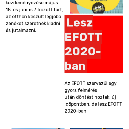
kezdeményezése május
18. és június 7. között tart,
az otthon készült legjobb
Lesz
zenéket szeretnék kiadni
és jutalmazni.
EFOTT
2020-
ban
Az EFOTT szervezői egy
gyors felmérés
után döntést hoztak: új
időpontban, de lesz EFOTT
2020-ban!