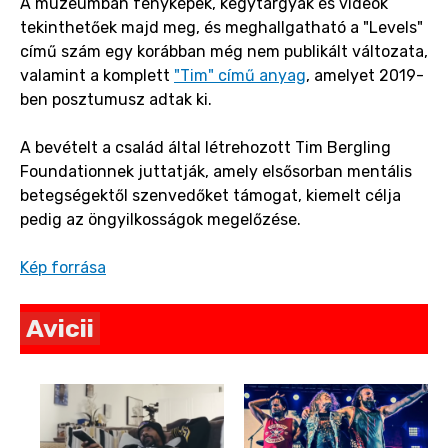
A múzeumban fényképek, kegytárgyak és videók
tekinthetőek majd meg, és meghallgatható a "Levels"
című szám egy korábban még nem publikált változata,
valamint a komplett
"Tim" című anyag
, amelyet 2019-
ben posztumusz adtak ki.
A bevételt a család által létrehozott Tim Bergling
Foundationnek juttatják, amely elsősorban mentális
betegségektől szenvedőket támogat, kiemelt célja
pedig az öngyilkosságok megelőzése.
Kép forrása
Avicii
Pages