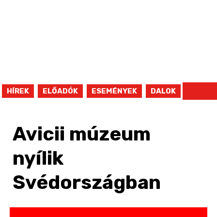
HÍREK
ELŐADÓK
ESEMÉNYEK
DALOK
Avicii múzeum
nyílik
Svédországban