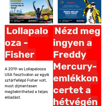
Lollapalo
Nézd meg
oza -
ingyen a
Fisher
Freddy
Mercury-
A 2019-es Lollapalooza
USA fesztiválon az egyik
emlékkon
sztárfellépő Fisher volt,
most díjmentesen
certet a
megtekintheted a teljes
előadást.
hétvégén