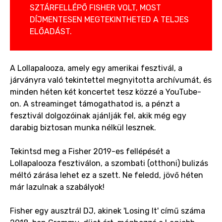
SZTÁRFELLÉPŐ FISHER VOLT, MOST
DÍJMENTESEN MEGTEKINTHETED A TELJES
ELŐADÁST.
A Lollapalooza, amely egy amerikai fesztivál, a
járványra való tekintettel megnyitotta archívumát, és
minden héten két koncertet tesz közzé a YouTube-
on. A streaminget támogathatod is, a pénzt a
fesztivál dolgozóinak ajánlják fel, akik még egy
darabig biztosan munka nélkül lesznek.
Tekintsd meg a Fisher 2019-es fellépését a
Lollapalooza fesztiválon, a szombati (otthoni) bulizás
méltó zárása lehet ez a szett. Ne feledd, jövő héten
már lazulnak a szabályok!
Fisher egy ausztrál DJ, akinek 'Losing It' című száma