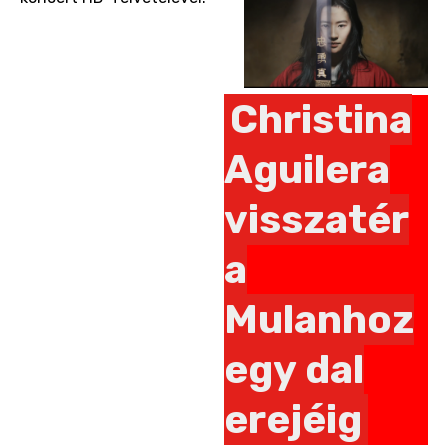
Christina
Aguilera
visszatér
a
Mulanhoz
egy dal
erejéig