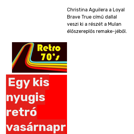
Christina Aguilera a Loyal
Brave True című dallal
veszi ki a részét a Mulan
élőszereplős remake-jéből.
Egy kis
nyugis
retró
vasárnapr