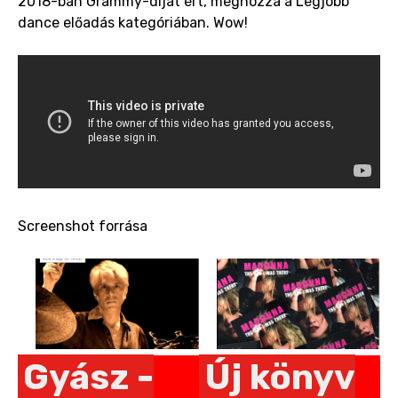
2018-ban Grammy-díjat ért, méghozzá a Legjobb
dance előadás kategóriában. Wow!
Screenshot forrása
Pages
Gyász -
Új könyv