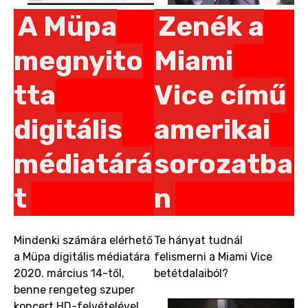
A Müpa
Zenék a
megnyito
Miami
tta
Vice című
digitális
amerikai
médiatárá
sorozatba
t
n
Mindenki számára elérhető
Te hányat tudnál
a Müpa digitális médiatára
felismerni a Miami Vice
2020. március 14-től,
betétdalaiból?
benne rengeteg szuper
koncert HD-felvételével.