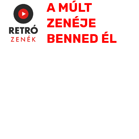
A MÚLT
Jump
to
ZENÉJE
navigation
BENNED ÉL