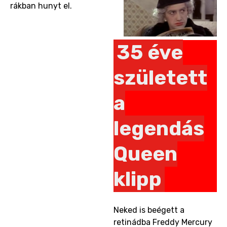
rákban hunyt el.
35 éve
született
a
legendás
Queen
klipp
Neked is beégett a
retinádba Freddy Mercury