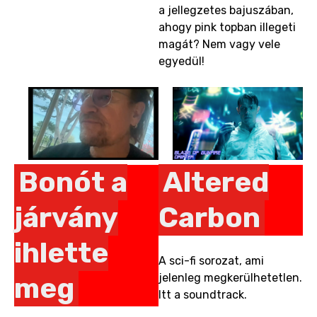
a jellegzetes bajuszában,
ahogy pink topban illegeti
magát? Nem vagy vele
egyedül!
Bonót a
Altered
járvány
Carbon
ihlette
A sci-fi sorozat, ami
jelenleg megkerülhetetlen.
meg
Itt a soundtrack.