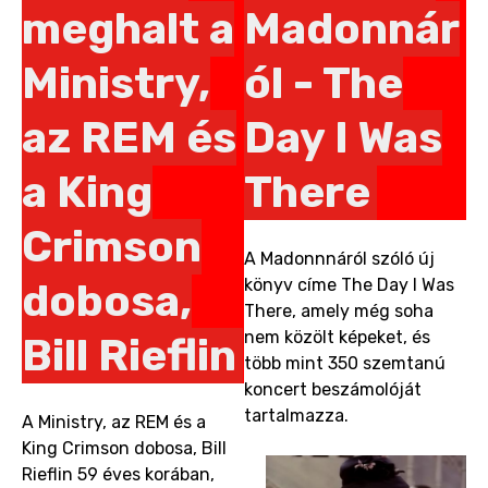
meghalt a
Madonnár
Ministry,
ól - The
az REM és
Day I Was
a King
There
Crimson
A Madonnnáról szóló új
könyv címe The Day I Was
dobosa,
There, amely még soha
nem közölt képeket, és
Bill Rieflin
több mint 350 szemtanú
koncert beszámolóját
tartalmazza.
A Ministry, az REM és a
King Crimson dobosa, Bill
Rieflin 59 éves korában,