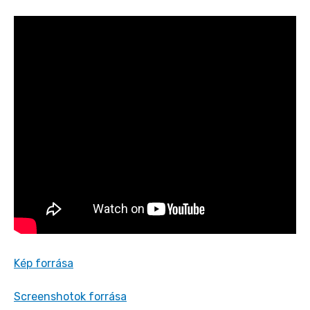
Kép forrása
Screenshotok forrása