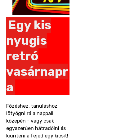
Egy kis
nyugis
retró
vasárnapr
a
Főzéshez, tanuláshoz,
lötyögni rá a nappali
közepén - vagy csak
egyszerűen hátradőlni és
kiüríteni a fejed egy kicsit!