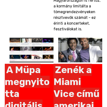
Magyarországon is fertőz,
a kormány limitálta a
tömegrendezvényeken
résztvevők számát - ez
érinti a koncerteket,
fesztiválokat is.
A Müpa
Zenék a
megnyito
Miami
tta
Vice című
digitális
amerikai