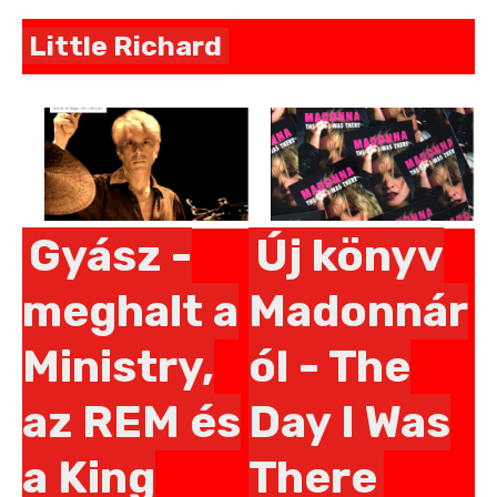
Little Richard
Pages
Gyász -
Új könyv
meghalt a
Madonnár
Ministry,
ól - The
az REM és
Day I Was
a King
There