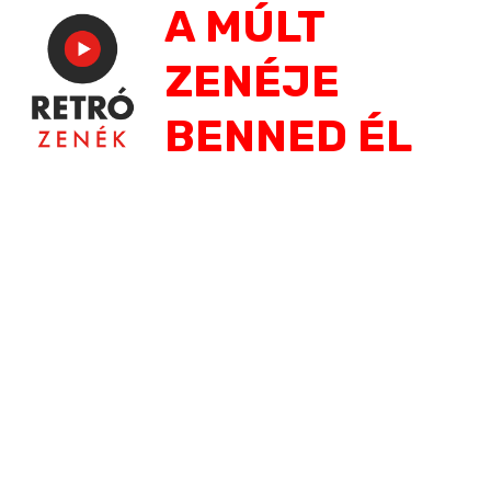
A MÚLT
Jump
to
ZENÉJE
navigation
BENNED ÉL