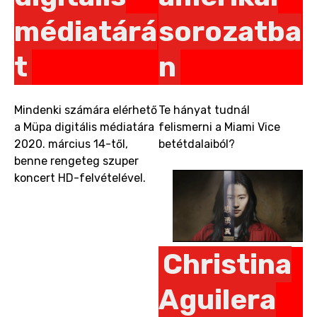
médiatárá
sorozatba
t
n
Mindenki számára elérhető
Te hányat tudnál
a Müpa digitális médiatára
felismerni a Miami Vice
2020. március 14-től,
betétdalaiból?
benne rengeteg szuper
koncert HD-felvételével.
Christina
Aguilera