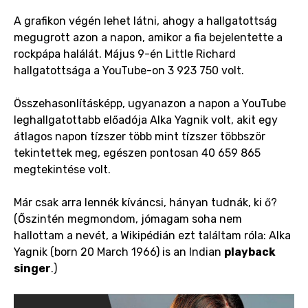
A grafikon végén lehet látni, ahogy a hallgatottság
megugrott azon a napon, amikor a fia bejelentette a
rockpápa halálát. Május 9-én Little Richard
hallgatottsága a YouTube-on 3 923 750 volt.
Összehasonlításképp, ugyanazon a napon a YouTube
leghallgatottabb előadója Alka Yagnik volt, akit egy
átlagos napon tízszer több mint tízszer többször
tekintettek meg, egészen pontosan 40 659 865
megtekintése volt.
Már csak arra lennék kíváncsi, hányan tudnák, ki ő?
(Őszintén megmondom, jómagam soha nem
hallottam a nevét, a Wikipédián ezt találtam róla: Alka
Yagnik (born 20 March 1966) is an Indian
playback
singer
.)