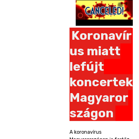
Koronavír
us miatt
lefújt
koncertek
Magyaror
szágon
A koronavírus