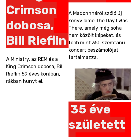
Crimson
A Madonnnáról szóló új
könyv címe The Day I Was
dobosa,
There, amely még soha
nem közölt képeket, és
Bill Rieflin
több mint 350 szemtanú
koncert beszámolóját
tartalmazza.
A Ministry, az REM és a
King Crimson dobosa, Bill
Rieflin 59 éves korában,
rákban hunyt el.
35 éve
született