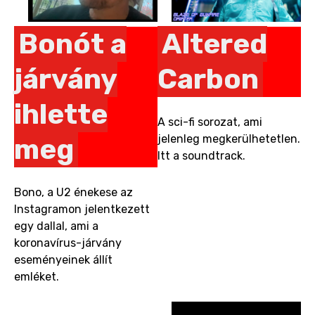
Bonót a
Altered
járvány
Carbon
ihlette
A sci-fi sorozat, ami
jelenleg megkerülhetetlen.
meg
Itt a soundtrack.
Bono, a U2 énekese az
Instagramon jelentkezett
egy dallal, ami a
koronavírus-járvány
eseményeinek állít
emléket.