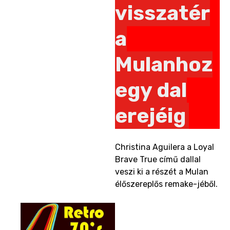
visszatér
a
Mulanhoz
egy dal
erejéig
Christina Aguilera a Loyal
Brave True című dallal
veszi ki a részét a Mulan
élőszereplős remake-jéből.