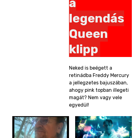
a
legendás
Queen
klipp
Neked is beégett a
retinádba Freddy Mercury
a jellegzetes bajuszában,
ahogy pink topban illegeti
magát? Nem vagy vele
egyedül!