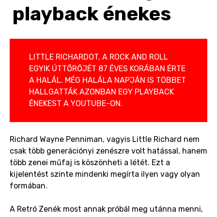
playback énekes
LITTLE RICHARDOT, A ROCK AND ROLL
EGYIK ÚTTŐRŐJÉT 87 ÉVES KORÁBAN ÉRTE
A HALÁL. MÉG HALÁLA NAPJÁN IS TÖBBET
HALLGATTÁK AZONBAN EGY PLAYBACK
ÉNEKEST A YOUTUBE-ON.
Richard Wayne Penniman, vagyis Little Richard nem
csak több generációnyi zenészre volt hatással, hanem
több zenei műfaj is köszönheti a létét. Ezt a
kijelentést szinte mindenki megírta ilyen vagy olyan
formában.
A Retró Zenék most annak próbál meg utánna menni,