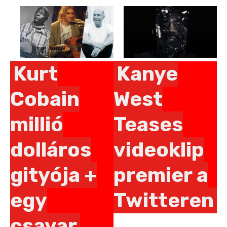
Pages
Kurt
Kanye
Cobain
West
millió
Teases
dolláros
videoklip
gityója +
premier a
egy
Twitteren
csavar