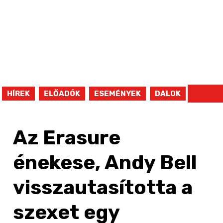
HÍREK
ELŐADÓK
ESEMÉNYEK
DALOK
Az Erasure
énekese, Andy Bell
visszautasította a
szexet egy