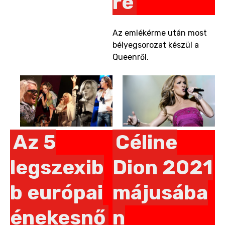
re
Az emlékérme után most
bélyegsorozat készül a
Queenről.
Az 5
Céline
legszexib
Dion 2021
b európai
májusába
énekesnő
n