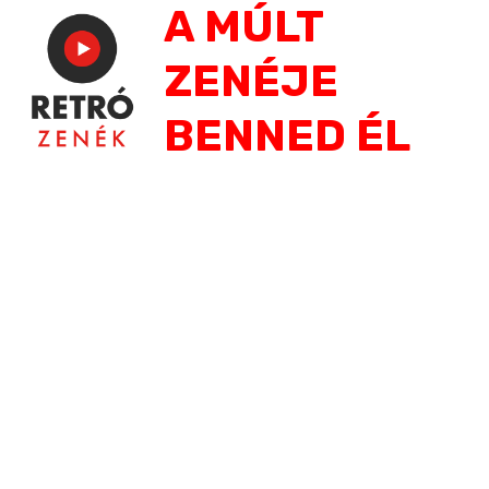
A MÚLT
Jump
to
ZENÉJE
navigation
BENNED ÉL