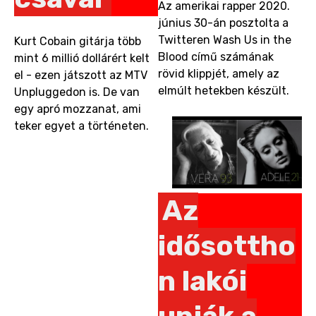
Az amerikai rapper 2020.
június 30-án posztolta a
Twitteren Wash Us in the
Kurt Cobain gitárja több
Blood című számának
mint 6 millió dollárért kelt
rövid klippjét, amely az
el - ezen játszott az MTV
elmúlt hetekben készült.
Unpluggedon is. De van
egy apró mozzanat, ami
teker egyet a történeten.
Az
idősottho
n lakói