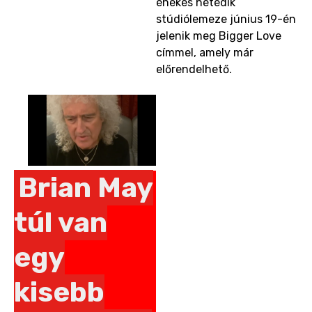
énekes hetedik
stúdiólemeze június 19-én
jelenik meg Bigger Love
címmel, amely már
előrendelhető.
Brian May
túl van
egy
kisebb