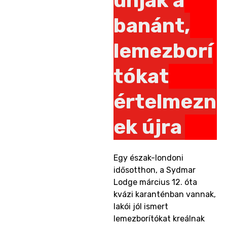
unják a
banánt,
lemezborí
tókat
értelmezn
ek újra
Egy észak-londoni
idősotthon, a Sydmar
Lodge március 12. óta
kvázi karanténban vannak,
lakói jól ismert
lemezborítókat kreálnak