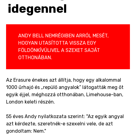
idegennel
ANDY BELL NEMRÉGIBEN ARRÓL MESÉT,
HOGYAN UTASÍTOTTA VISSZA EGY
FÖLDÖNKÍVÜLIVEL A SZEXET SAJÁT
OTTHONÁBAN.
Az Erasure énekes azt állítja, hogy egy alkalommal
1000 űrhajó és „repülő angyalok” látogatták meg őt
egyik éjjel, méghozzá otthonában, Limehouse-ban,
London keleti részén.
55 éves Andy nyilatkozata szerint: "Az egyik angyal
azt kérdezte, szeretnék-e szexelni vele, de azt
gondoltam: Nem."