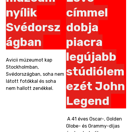
nyílik
címmel
Svédorsz
dobja
ágban
piacra
legújabb
Avicii múzeumot kap
Stockholmban,
stúdiólem
Svédországban, soha nem
látott fotókkal és soha
ezét John
nem hallott zenékkel.
Legend
A 41 éves Oscar-, Golden
Globe- és Grammy-díjas