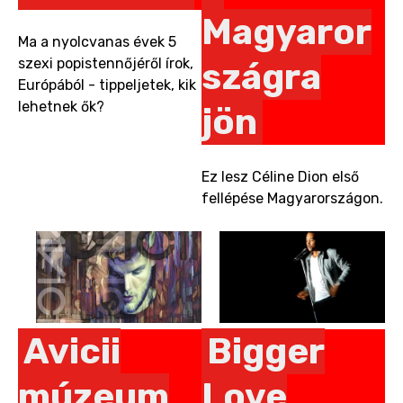
Magyaror
Ma a nyolcvanas évek 5
szexi popistennőjéről írok,
szágra
Európából - tippeljetek, kik
lehetnek ők?
jön
Ez lesz Céline Dion első
fellépése Magyarországon.
Avicii
Bigger
múzeum
Love