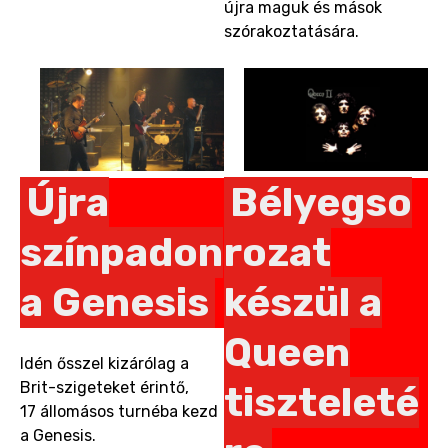
újra maguk és mások
szórakoztatására.
Újra
Bélyegso
színpadon
rozat
a Genesis
készül a
Queen
Idén ősszel kizárólag a
Brit-szigeteket érintő,
tiszteleté
17 állomásos turnéba kezd
a Genesis.