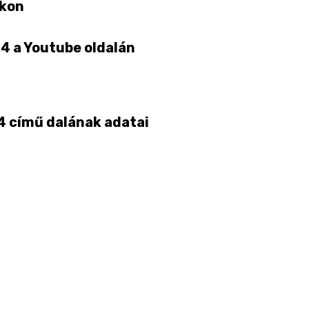
ákon
04 a Youtube oldalán
4 című dalának adatai