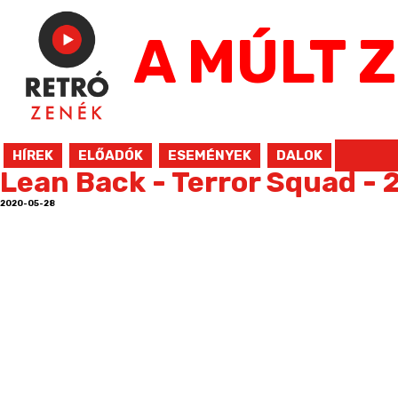
Jump
to
A MÚLT 
navigation
HÍREK
ELŐADÓK
ESEMÉNYEK
DALOK
Lean Back - Terror Squad -
2020-05-28