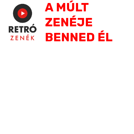
A MÚLT
Jump
to
ZENÉJE
navigation
BENNED ÉL